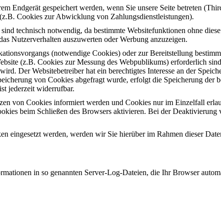
em Endgerät gespeichert werden, wenn Sie unsere Seite betreten (Thir
(z.B. Cookies zur Abwicklung von Zahlungsdienstleistungen).
sind technisch notwendig, da bestimmte Websitefunktionen ohne diese
 das Nutzerverhalten auszuwerten oder Werbung anzuzeigen.
tionsvorgangs (notwendige Cookies) oder zur Bereitstellung bestimmt
Website (z.B. Cookies zur Messung des Webpublikums) erforderlich sin
ird. Der Websitebetreiber hat ein berechtigtes Interesse an der Speich
Speicherung von Cookies abgefragt wurde, erfolgt die Speicherung der 
st jederzeit widerrufbar.
etzen von Cookies informiert werden und Cookies nur im Einzelfall erl
okies beim Schließen des Browsers aktivieren. Bei der Deaktivierung v
n eingesetzt werden, werden wir Sie hierüber im Rahmen dieser Daten
ormationen in so genannten Server-Log-Dateien, die Ihr Browser automat