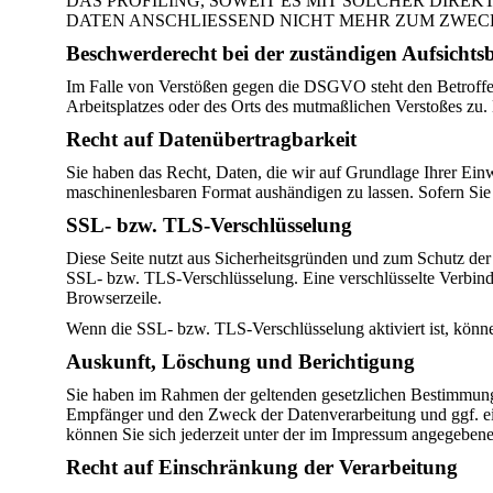
DAS PROFILING, SOWEIT ES MIT SOLCHER DIR
DATEN ANSCHLIESSEND NICHT MEHR ZUM ZWECK
Beschwerde­recht bei der zuständigen Aufsichts
Im Falle von Verstößen gegen die DSGVO steht den Betroffene
Arbeitsplatzes oder des Orts des mutmaßlichen Verstoßes zu.
Recht auf Daten­übertrag­barkeit
Sie haben das Recht, Daten, die wir auf Grundlage Ihrer Einwi
maschinenlesbaren Format aushändigen zu lassen. Sofern Sie d
SSL- bzw. TLS-Verschlüsselung
Diese Seite nutzt aus Sicherheitsgründen und zum Schutz der 
SSL- bzw. TLS-Verschlüsselung. Eine verschlüsselte Verbindu
Browserzeile.
Wenn die SSL- bzw. TLS-Verschlüsselung aktiviert ist, können
Auskunft, Löschung und Berichtigung
Sie haben im Rahmen der geltenden gesetzlichen Bestimmunge
Empfänger und den Zweck der Datenverarbeitung und ggf. e
können Sie sich jederzeit unter der im Impressum angegeben
Recht auf Einschränkung der Verarbeitung