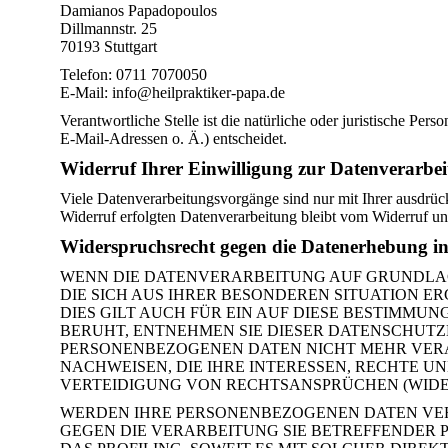
Damianos Papadopoulos
Dillmannstr. 25
70193 Stuttgart
Telefon: 0711 7070050
E-Mail: info@heilpraktiker-papa.de
Verantwortliche Stelle ist die natürliche oder juristische P
E-Mail-Adressen o. Ä.) entscheidet.
Widerruf Ihrer Einwilligung zur Datenverarbe
Viele Datenverarbeitungsvorgänge sind nur mit Ihrer ausdrück
Widerruf erfolgten Datenverarbeitung bleibt vom Widerruf un
Widerspruchsrecht gegen die Datenerhebung i
WENN DIE DATENVERARBEITUNG AUF GRUNDLAGE V
DIE SICH AUS IHRER BESONDEREN SITUATION 
DIES GILT AUCH FÜR EIN AUF DIESE BESTIMMU
BERUHT, ENTNEHMEN SIE DIESER DATENSCHUTZ
PERSONENBEZOGENEN DATEN NICHT MEHR VERA
NACHWEISEN, DIE IHRE INTERESSEN, RECHTE 
VERTEIDIGUNG VON RECHTSANSPRÜCHEN (WIDERS
WERDEN IHRE PERSONENBEZOGENEN DATEN VERA
GEGEN DIE VERARBEITUNG SIE BETREFFENDER