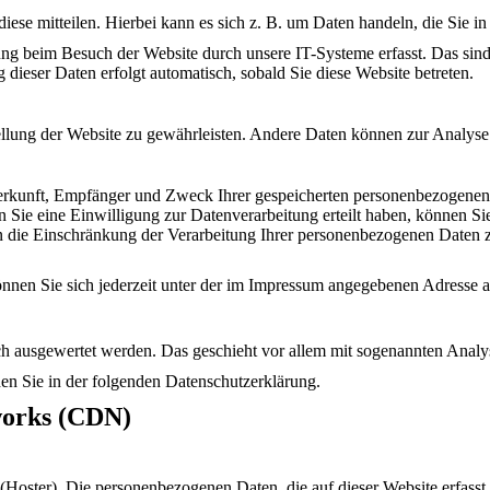
ese mitteilen. Hierbei kann es sich z. B. um Daten handeln, die Sie i
g beim Besuch der Website durch unsere IT-Systeme erfasst. Das sind 
 dieser Daten erfolgt automatisch, sobald Sie diese Website betreten.
stellung der Website zu gewährleisten. Andere Daten können zur Analys
 Herkunft, Empfänger und Zweck Ihrer gespeicherten personenbezogenen 
ie eine Einwilligung zur Datenverarbeitung erteilt haben, können Sie 
die Einschränkung der Verarbeitung Ihrer personenbezogenen Daten z
nen Sie sich jederzeit unter der im Impressum angegebenen Adresse 
isch ausgewertet werden. Das geschieht vor allem mit sogenannten Ana
en Sie in der folgenden Datenschutzerklärung.
works (CDN)
 (Hoster). Die personenbezogenen Daten, die auf dieser Website erfass