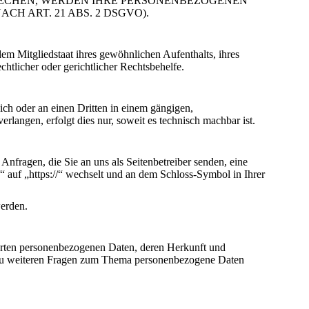
PRECHEN, WERDEN IHRE PERSONENBEZOGENEN
 ART. 21 ABS. 2 DSGVO).
m Mitgliedstaat ihres gewöhnlichen Aufenthalts, ihres
htlicher oder gerichtlicher Rechtsbehelfe.
sich oder an einen Dritten in einem gängigen,
langen, erfolgt dies nur, soweit es technisch machbar ist.
Anfragen, die Sie an uns als Seitenbetreiber senden, eine
“ auf „https://“ wechselt und an dem Schloss-Symbol in Ihrer
werden.
herten personenbezogenen Daten, deren Herkunft und
 zu weiteren Fragen zum Thema personenbezogene Daten