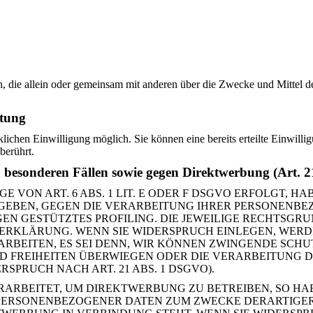
erson, die allein oder gemeinsam mit anderen über die Zwecke und Mitt
itung
lichen Einwilligung möglich. Sie können eine bereits erteilte Einwilli
berührt.
n besonderen Fällen sowie gegen Direktwerbung (Art.
ON ART. 6 ABS. 1 LIT. E ODER F DSGVO ERFOLGT, HAB
ERGEBEN, GEGEN DIE VERARBEITUNG IHRER PERSONENB
NGEN GESTÜTZTES PROFILING. DIE JEWEILIGE RECHTSG
ERKLÄRUNG. WENN SIE WIDERSPRUCH EINLEGEN, WERD
RBEITEN, ES SEI DENN, WIR KÖNNEN ZWINGENDE SCH
UND FREIHEITEN ÜBERWIEGEN ODER DIE VERARBEITUN
PRUCH NACH ART. 21 ABS. 1 DSGVO).
RBEITET, UM DIREKTWERBUNG ZU BETREIBEN, SO HABE
 PERSONENBEZOGENER DATEN ZUM ZWECKE DERARTIGER 