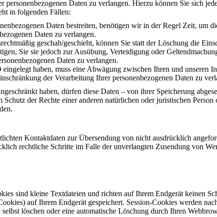
rer personenbezogenen Daten zu verlangen. Hierzu können Sie sich jed
ht in folgenden Fällen:
onenbezogenen Daten bestreiten, benötigen wir in der Regel Zeit, um d
nbezogenen Daten zu verlangen.
echtmäßig geschah/geschieht, können Sie statt der Löschung die Eins
gen, Sie sie jedoch zur Ausübung, Verteidigung oder Geltendmachung 
personenbezogenen Daten zu verlangen.
eingelegt haben, muss eine Abwägung zwischen Ihren und unseren Int
Einschränkung der Verarbeitung Ihrer personenbezogenen Daten zu ver
ngeschränkt haben, dürfen diese Daten – von ihrer Speicherung abgese
hutz der Rechte einer anderen natürlichen oder juristischen Person o
rden.
ichten Kontaktdaten zur Übersendung von nicht ausdrücklich angeford
ücklich rechtliche Schritte im Falle der unverlangten Zusendung von W
kies sind kleine Textdateien und richten auf Ihrem Endgerät keinen S
 Cookies) auf Ihrem Endgerät gespeichert. Session-Cookies werden nac
e selbst löschen oder eine automatische Löschung durch Ihren Webbrows