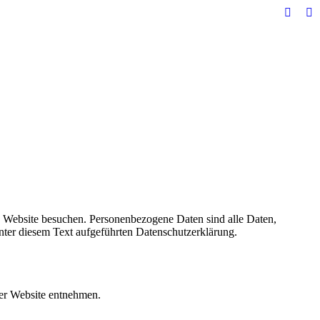
Facebo
In
page
pa
opens
op
in
in
new
n
windo
w
e Website besuchen. Personenbezogene Daten sind alle Daten,
nter diesem Text aufgeführten Datenschutzerklärung.
ser Website entnehmen.